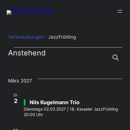
Veranstaltungen
JazzFrühling
Veranstaltungen
Anstehend
Ve
V
Suche
Datum
Su
A
wählen.
März 2027
N
un
DI.
An
2
Nils Kugelmann Trio
Dienstags 02.03.2027 | 18. Kasseler JazzFrühling
20:00 Uhr
Na