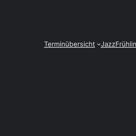
Terminübersicht
JazzFrühli
t:
kuchinke