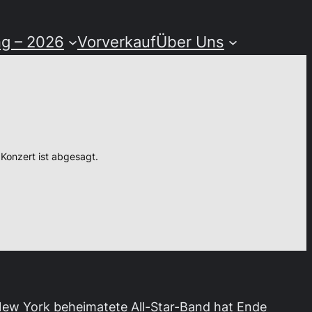
ng – 2026
Vorverkauf
Über Uns
Konzert ist abgesagt.
 New York beheimatete All-Star-Band hat Ende