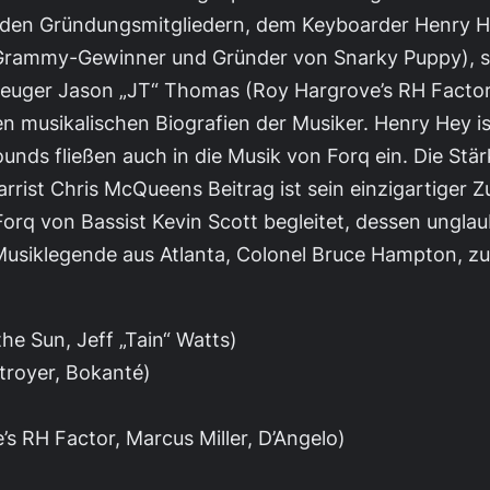
Zu den Gründungsmitgliedern, dem Keyboarder Henry He
Grammy-Gewinner und Gründer von Snarky Puppy), st
euger Jason „JT“ Thomas (Roy Hargrove’s RH Factor, 
n musikalischen Biografien der Musiker. Henry Hey 
nds fließen auch in die Musik von Forq ein. Die St
arrist Chris McQueens Beitrag ist sein einzigartiger
 Forq von Bassist Kevin Scott begleitet, dessen ungl
Musiklegende aus Atlanta, Colonel Bruce Hampton, zu
e Sun, Jeff „Tain“ Watts)
troyer, Bokanté)
 RH Factor, Marcus Miller, D’Angelo)