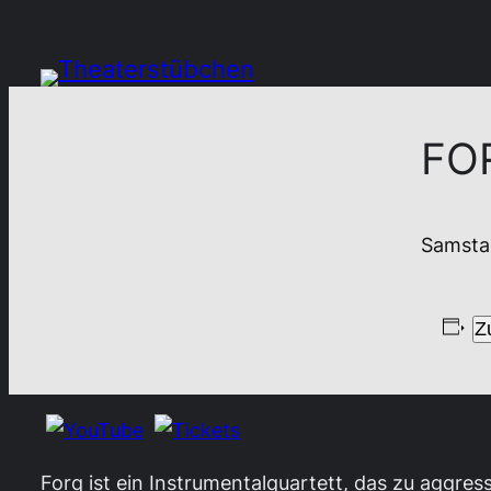
FO
Samstag
Z
Forq ist ein Instrumentalquartett, das zu aggr