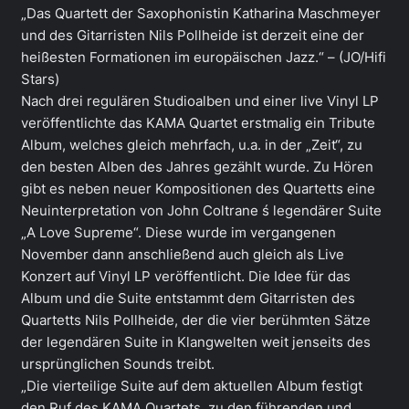
„Das Quartett der Saxophonistin Katharina Maschmeyer
und des Gitarristen Nils Pollheide ist derzeit eine der
heißesten Formationen im europäischen Jazz.“ – (JO/Hifi
Stars)
Nach drei regulären Studioalben und einer live Vinyl LP
veröffentlichte das KAMA Quartet erstmalig ein Tribute
Album, welches gleich mehrfach, u.a. in der „Zeit“, zu
den besten Alben des Jahres gezählt wurde. Zu Hören
gibt es neben neuer Kompositionen des Quartetts eine
Neuinterpretation von John Coltrane ś legendärer Suite
„A Love Supreme“. Diese wurde im vergangenen
November dann anschließend auch gleich als Live
Konzert auf Vinyl LP veröffentlicht. Die Idee für das
Album und die Suite entstammt dem Gitarristen des
Quartetts Nils Pollheide, der die vier berühmten Sätze
der legendären Suite in Klangwelten weit jenseits des
ursprünglichen Sounds treibt.
„Die vierteilige Suite auf dem aktuellen Album festigt
den Ruf des KAMA Quartets, zu den führenden und