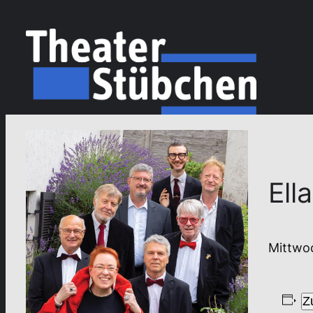
Ell
Mittwoc
Z