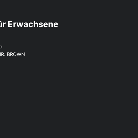
für Erwachsene
ro
 MR. BROWN