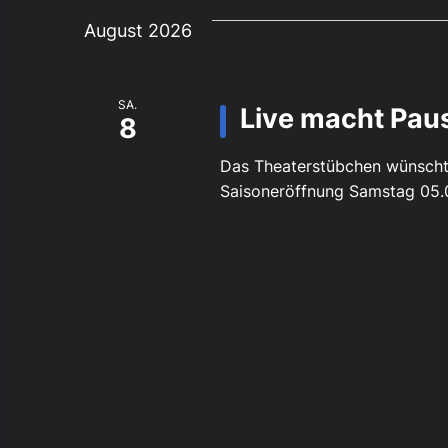
wählen.
Ansichten,
Veranstaltungen
August 2026
Schlüsselwort.
Navigation
SA.
Live macht Pau
8
Das Theaterstübchen wünscht
Saisoneröffnung Samstag 05