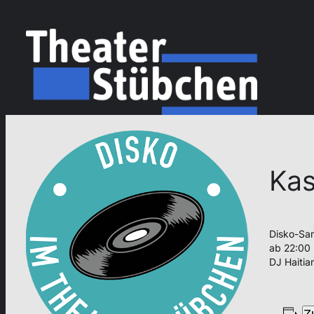
Kas
Disko-Sa
ab 22:00 U
DJ Haitia