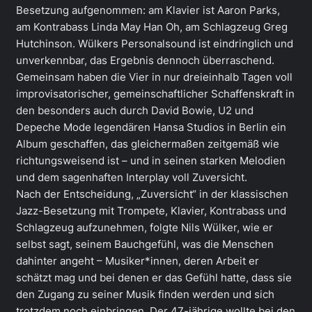
Besetzung aufgenommen: am Klavier ist Aaron Parks,
am Kontrabass Linda May Han Oh, am Schlagzeug Greg
Hutchinson. Wülkers Personalsound ist eindringlich und
unverkennbar, das Ergebnis dennoch überraschend.
Gemeinsam haben die Vier in nur dreieinhalb Tagen voll
improvisatorischer, gemeinschaftlicher Schaffenskraft in
den besonders auch durch David Bowie, U2 und
Depeche Mode legendären Hansa Studios in Berlin ein
Album geschaffen, das gleichermaßen zeitgemäß wie
richtungsweisend ist – und in seinen starken Melodien
und dem sagenhaften Interplay voll Zuversicht.
Nach der Entscheidung, „Zuversicht“ in der klassischen
Jazz-Besetzung mit Trompete, Klavier, Kontrabass und
Schlagzeug aufzunehmen, folgte Nils Wülker, wie er
selbst sagt, seinem Bauchgefühl, was die Menschen
dahinter angeht – Musiker*innen, deren Arbeit er
schätzt mag und bei denen er das Gefühl hatte, dass sie
den Zugang zu seiner Musik finden werden und sich
trotzdem noch einbringen. Der 47-jährige wollte bei den