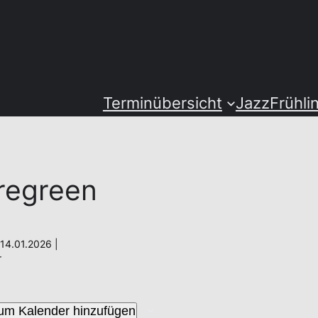
Terminübersicht
JazzFrühli
regreen
14.01.2026 |
r
um Kalender hinzufügen