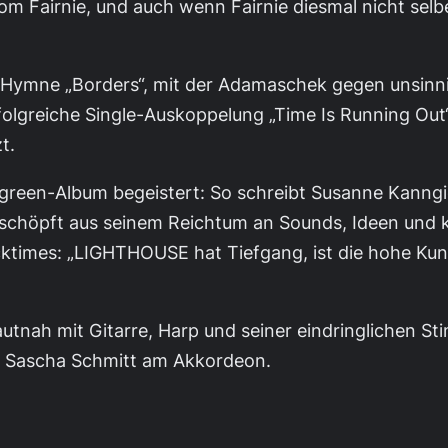
m Fairnie, und auch wenn Fairnie diesmal nicht selb
ck-Hymne „Borders“, mit der Adamaschek gegen unsi
olgreiche Single-Auskoppelung „Time Is Running Out“,
t.
regreen-Album begeistert: So schreibt Susanne Kanng
höpft aus seinem Reichtum an Sounds, Ideen und klu
ktimes: „LIGHTHOUSE hat Tiefgang, ist die hohe Kuns
nah mit Gitarre, Harp und seiner eindringlichen Sti
d Sascha Schmitt am Akkordeon.