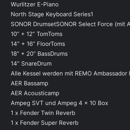
Wurlitzer E-Piano
North Stage Keyboard Series1
SONOR DrumsetSONOR Select Force (mit A
10“ + 12“ TomToms
14“ + 16“ FloorToms
18“ + 20“ BassDrums
14“ SnareDrum
Alle Kessel werden mit REMO Ambassador F
AER Bassamp
AER Acousticamp
Ampeg SVT und Ampeg 4 x 10 Box
1 x Fender Twin Reverb
1 x Fender Super Reverb