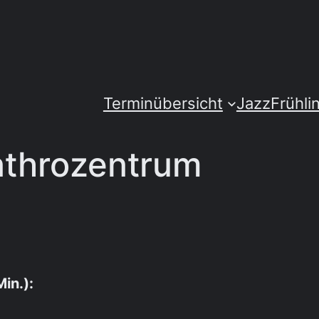
Terminübersicht
JazzFrühli
nthrozentrum
in.):