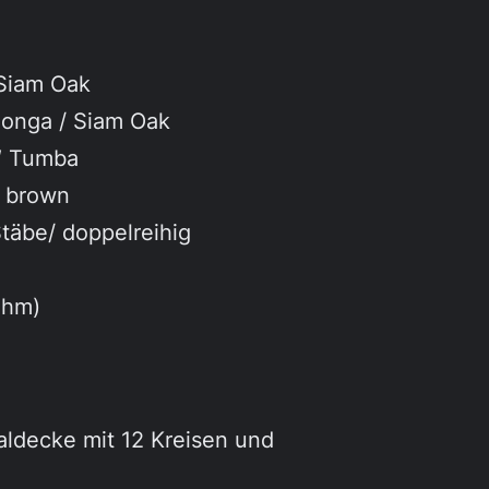
 Siam Oak
Conga / Siam Oak
0″ Tumba
d brown
täbe/ doppelreihig
Ohm)
aldecke mit 12 Kreisen und