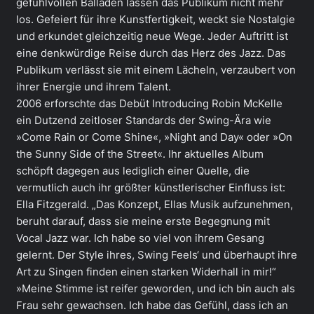
gefühlvollen Balladen lassen das Publikum nicht mehr
los. Gefeiert für ihre Kunstfertigkeit, weckt sie Nostalgie
und erkundet gleichzeitig neue Wege. Jeder Auftritt ist
eine denkwürdige Reise durch das Herz des Jazz. Das
Publikum verlässt sie mit einem Lächeln, verzaubert von
ihrer Energie und ihrem Talent.
2006 erforschte das Debüt Introducing Robin McKelle
ein Dutzend zeitloser Standards der Swing-Ära wie
»Come Rain or Come Shine«, »Night and Day« oder »On
the Sunny Side of the Street«. Ihr aktuelles Album
schöpft dagegen aus lediglich einer Quelle, die
vermutlich auch ihr größter künstlerischer Einfluss ist:
Ella Fitzgerald. „Das Konzept, Ellas Musik aufzunehmen,
beruht darauf, dass sie meine erste Begegnung mit
Vocal Jazz war. Ich habe so viel von ihrem Gesang
gelernt. Der Style ihres, Swing Feels‘ und überhaupt ihre
Art zu Singen finden einen starken Widerhall in mir!“
»Meine Stimme ist reifer geworden, und ich bin auch als
Frau sehr gewachsen. Ich habe das Gefühl, dass ich an