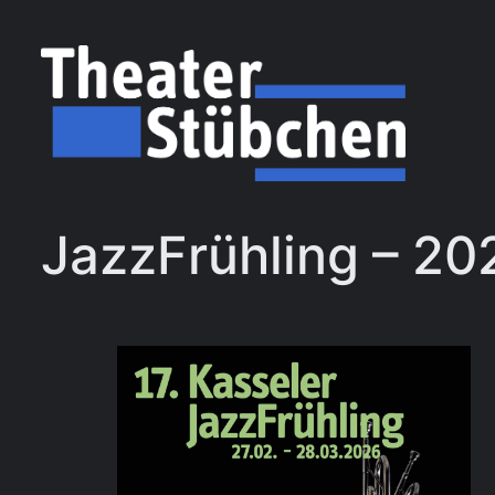
Zum
Inhalt
springen
JazzFrühling – 20