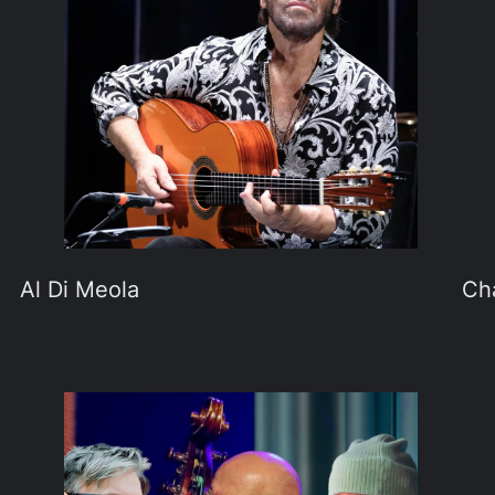
Al Di Meola
Ch