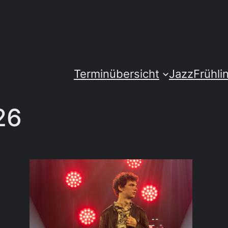
Terminübersicht
JazzFrühli
26