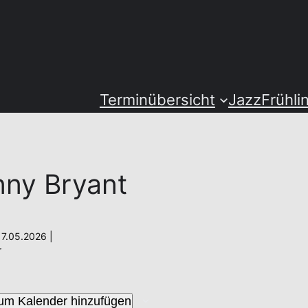
Terminübersicht
JazzFrühli
ny Bryant
7.05.2026 |
r
um Kalender hinzufügen